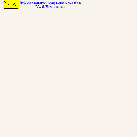
Інформаційно-пошукова система
'УФД/Бібліотека'