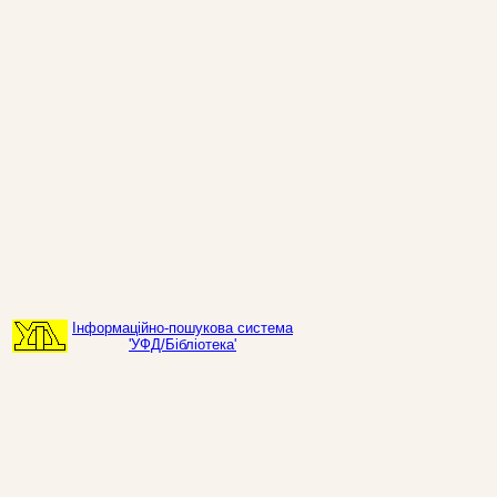
Інформаційно-пошукова система
'УФД/Бібліотека'