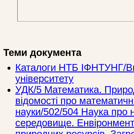
Теми документа
Каталоги НТБ ІФНТУНГ/Ви
університету
УДК/5 Математика. Природ
вiдомостi про математичн
науки/502/504 Наука про
середовище. Енвіронмент