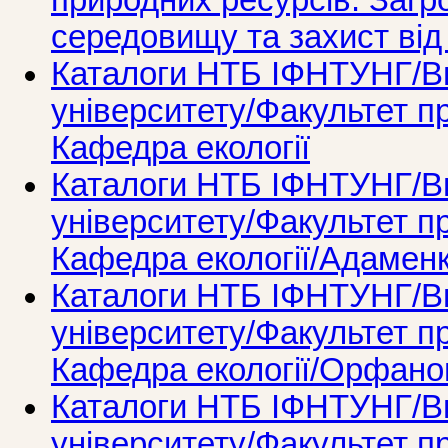
природних ресурсів. Заг
середовищу та захист від
Каталоги НТБ ІФНТУНГ/Ви
університету/Факультет п
Кафедра екології
Каталоги НТБ ІФНТУНГ/Ви
університету/Факультет п
Кафедра екології/Адамен
Каталоги НТБ ІФНТУНГ/Ви
університету/Факультет п
Кафедра екології/Орфано
Каталоги НТБ ІФНТУНГ/Ви
університету/Факультет п