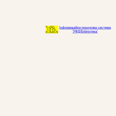
Інформаційно-пошукова система
'УФД/Бібліотека'