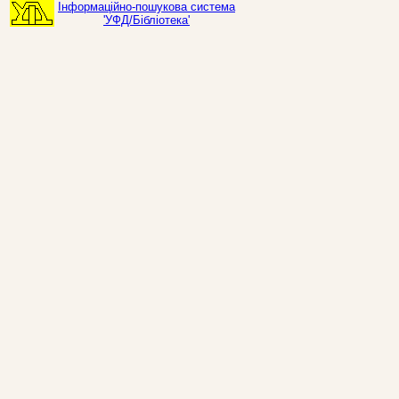
Інформаційно-пошукова система
'УФД/Бібліотека'