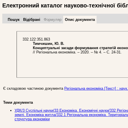
Електронний каталог науково-технічної біб
Пошук
Відібрані
Формуляр
Опис документа
332.122:351.863
Тимчишин, Ю. В.
Концептуальні засади формування стратегій економ
// Регіональна економіка. – 2020. – № 4. – С. 24-31.
Є складовою частиною документа
Регіональна економіка [Текст] : наук.
Теми документа
УДК/3 Суспiльнi науки/33 Економiка. Економiчні науки/332 Регіо
землі. Економіка житла/332.1 Регіональна економіка. Територіал
структура економіки