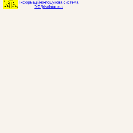
Інформаційно-пошукова система
'УФД/Бібліотека'