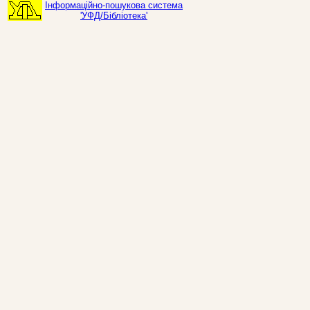
Інформаційно-пошукова система
'УФД/Бібліотека'