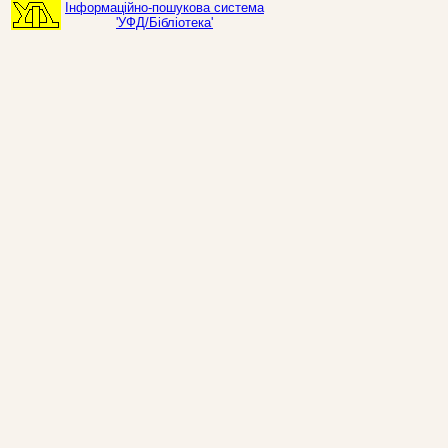
Інформаційно-пошукова система
'УФД/Бібліотека'