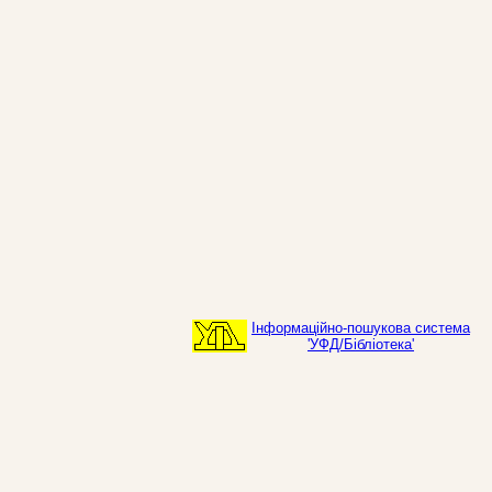
Інформаційно-пошукова система
'УФД/Бібліотека'