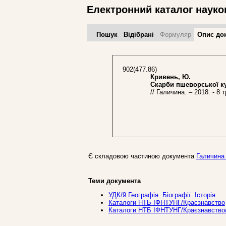
Електронний каталог науко
Пошук
Відібрані
Формуляр
Опис до
902(477.86)
Кривень, Ю.
Скарби пшеворської ку
// Галичина. – 2018. - 8 т
Є складовою частиною документа
Галичина [
Теми документа
УДК/9 Географiя. Бiографiї. Iсторiя
Каталоги НТБ ІФНТУНГ/Краєзнавство
Каталоги НТБ ІФНТУНГ/Краєзнавство