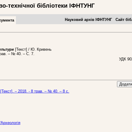
во-технічної бібліотеки ІФНТУНГ
Науковий архів ІФНТУНГ
Сайт біб
кумента
льтури
[Текст] / Ю. Кривень
рав. – № 40. – С. 7.
УДК 90
Додати
Текст]. – 2018. - 8 трав. – № 40. – 8 с.
/Археологія