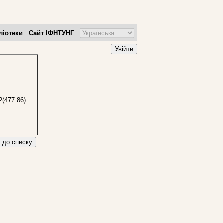
ліотеки
Сайт ІФНТУНГ
Увійти
2(477.86)
 до списку