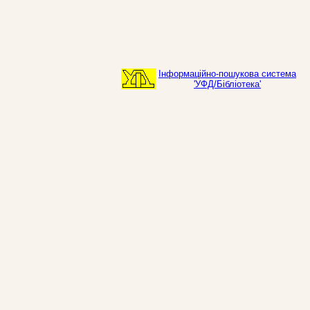
Інформаційно-пошукова система
'УФД/Бібліотека'