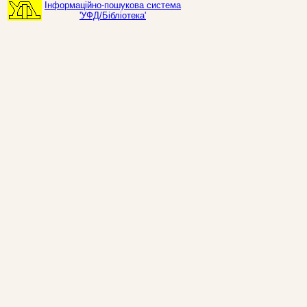
Інформаційно-пошукова система
'УФД/Бібліотека'