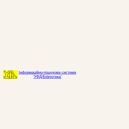
Інформаційно-пошукова система
'УФД/Бібліотека'