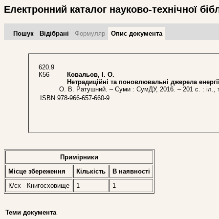
Електронний каталог науково-технічної біб
Пошук
Відібрані
Формуляр
Опис документа
620.9
К56
Ковальов, І. О.
Нетрадиційні та поновлювальні джерела енергії
О. В. Ратушний. – Суми : СумДУ, 2016. – 201 с. : іл., 
ISBN 978-966-657-660-9
Примірники
Місце збереження
Кількість
В наявностi
К/сх - Книгосховище
1
1
Теми документа