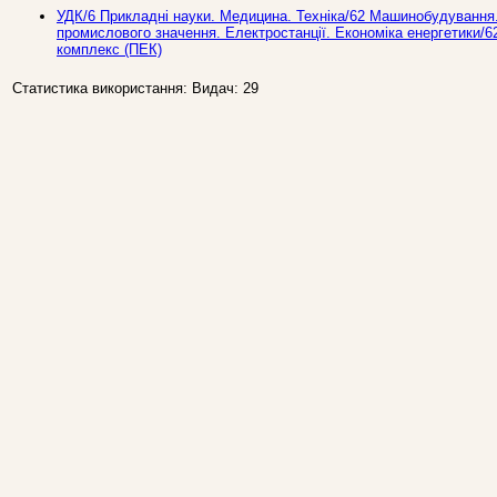
УДК/6 Прикладнi науки. Медицина. Техніка/62 Машинобудування.
промислового значення. Електростанції. Економіка енергетики/6
комплекс (ПЕК)
Статистика використання: Видач: 29