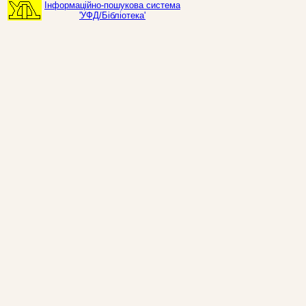
Інформаційно-пошукова система
'УФД/Бібліотека'