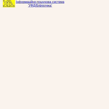
Інформаційно-пошукова система
'УФД/Бібліотека'