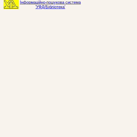
Інформаційно-пошукова система
'УФД/Бібліотека'