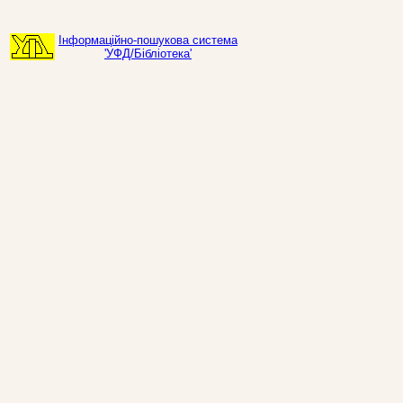
Інформаційно-пошукова система
'УФД/Бібліотека'