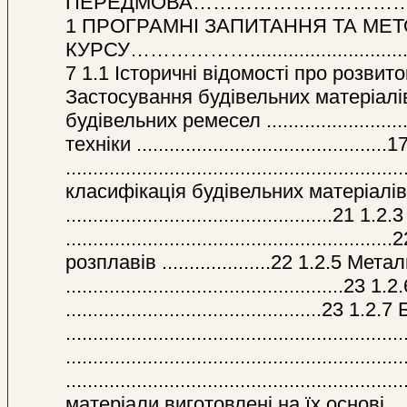
ПЕРЕДМОВА…………………………………………..........
1 ПРОГРАМНІ ЗАПИТАННЯ ТА МЕТ
КУРСУ……………….......................................
7 1.1 Історичні відомості про розвиток 
Застосування будівельних матеріалів ......
будівельних ремесел ........................
техніки .......................................
...................................................
класифікація будівельних матеріалів 
.................................................
................................................
розплавів ....................22 1.2.5 Ме
................................................
...............................................23
.......................................................
......................................................
..................................................
матеріали виготовлені на їх основі ........