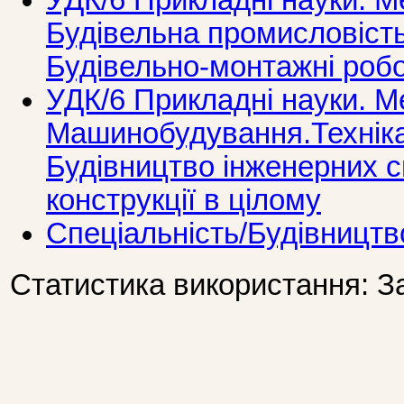
УДК/6 Прикладнi науки. М
Будівельна промисловість
Будівельно-монтажні роб
УДК/6 Прикладнi науки. М
Машинобудування.Технiка
Будівництво інженерних с
конструкції в цілому
Спеціальність/Будівництв
Статистика використання: З