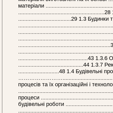
матеріали .....................................
...............................................
...................................29 1.3 Будин
....................................................
...................................................
..................................................
...................................................
.................................................
..............................................
...........................................44
...........................48 1.4 Будівельні п
…………………….................................
процесів та їх організаційні і технол
.......................................................
процеси ........................................
будівельні роботи ..........................
.................................................