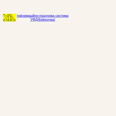
Інформаційно-пошукова система
'УФД/Бібліотека'