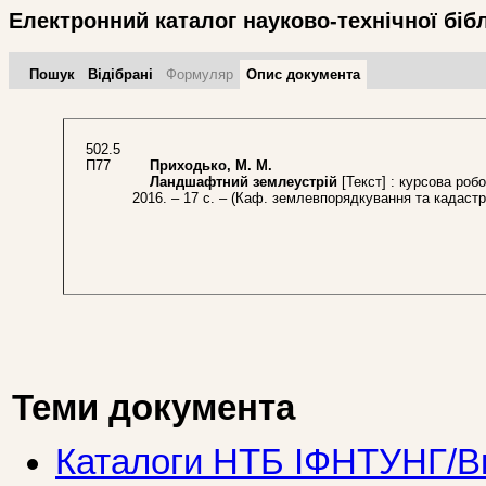
Електронний каталог науково-технічної біб
Пошук
Відібрані
Формуляр
Опис документа
502.5
П77
Приходько, М. М.
Ландшафтний землеустрій
[Текст] : курсова роб
2016. – 17 с. – (Каф. землевпорядкування та кадастр
Теми документа
Каталоги НТБ ІФНТУНГ/Ви