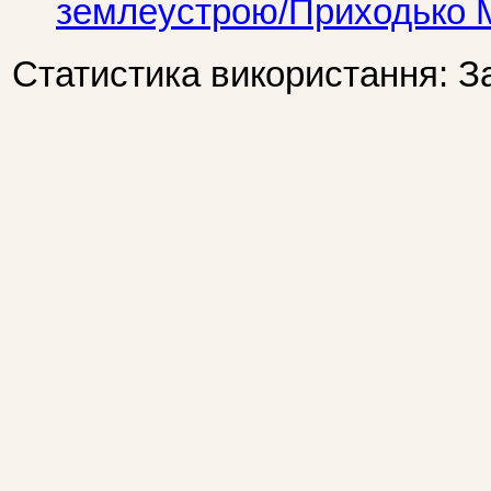
землеустрою/Приходько 
Статистика використання: З