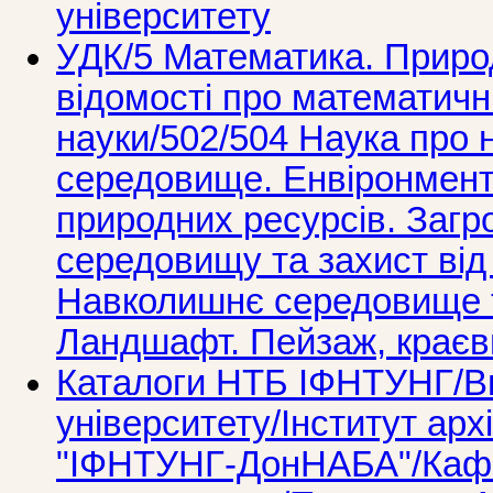
університету
УДК/5 Математика. Природ
вiдомостi про математичн
науки/502/504 Наука про
середовище. Енвіронмент
природних ресурсів. Заг
середовищу та захист від
Навколишнє середовище т
Ландшафт. Пейзаж, краєв
Каталоги НТБ ІФНТУНГ/Ви
університету/Інститут арх
"ІФНТУНГ-ДонНАБА"/Кафед