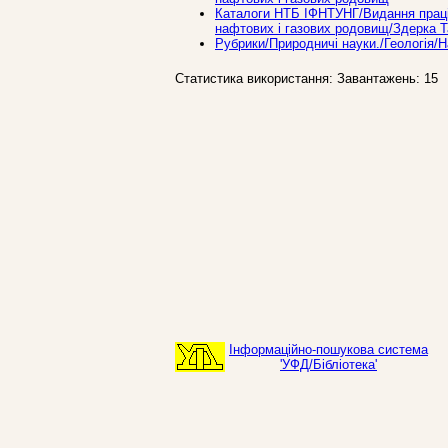
Каталоги НТБ ІФНТУНГ/Видання праців
нафтових і газових родовищ/Здерка 
Рубрики/Природничі науки./Геологія/
Статистика використання: Завантажень: 15
Інформаційно-пошукова система
'УФД/Бібліотека'