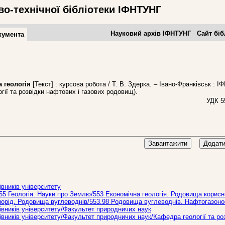
во-технічної бібліотеки ІФНТУНГ
Науковий архів ІФНТУНГ
Сайт біб
кумента
геологія
[Текст] : курсова робота / Т. В. Здерка. – Івано-Франківськ : І
огії та розвідки нафтових і газових родовищ).
УДК 5
Завантажити
Додати
вників університету
55 Геологія. Науки про Землю/553 Економічна геологія. Родовища корисн
орід. Родовища вуглеводнів/553.98 Родовища вуглеводнів. Нафтогазоно
вників університету/Факультет природничих наук
ників університету/Факультет природничих наук/Кафедра геології та ро