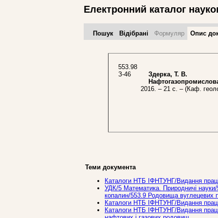
Електронний каталог науко
Пошук
Відібрані
Формуляр
Опис до
553.98
З-46
Здерка, Т. В.
Нафтогазопромислова 
2016. – 21 с. – (Каф. геол
Теми документа
Каталоги НТБ ІФНТУНГ/Видання праці
УДК/5 Математика. Природничi науки/
копалин/553.9 Родовища вуглецевих п
Каталоги НТБ ІФНТУНГ/Видання праці
Каталоги НТБ ІФНТУНГ/Видання праців
нафтових і газових родовищ