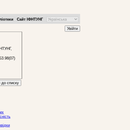
ліотеки
Сайт ІФНТУНГ
Увійти
ФНТУНГ,
53.98(07)
 до списку
их
сність
звідки