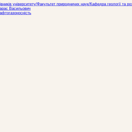
ників університету/Факультет природничих наук/Кафедра геології та ро
Тарас Васильович
Нафтогазоносність