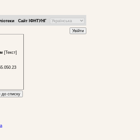
ліотеки
Сайт ІФНТУНГ
Увійти
ом
[Текст]
5.050.23
 до списку
на