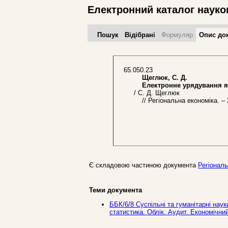
Електронний каталог науко
Пошук
Відібрані
Формуляр
Опис до
65.050.23
Щеглюк, С. Д.
Електронне урядування як 
/ С. Д. Щеглюк
// Регіональна економіка. – 2
Є складовою частиною документа
Регіональ
Теми документа
ББК/6/8 Суспільні та гуманітарні нау
статистика. Облік. Аудит. Економічни