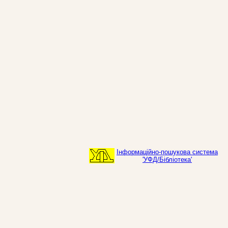
Інформаційно-пошукова система
'УФД/Бібліотека'