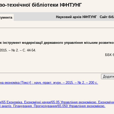
во-технічної бібліотеки ІФНТУНГ
Науковий архів ІФНТУНГ
Сайт біб
кумента
інструмент модернізації державного управління міським розвитк
015. – № 2. – С. 44-54.
ББК 6
Додати
на економіка [Текст] : наук.-практ. журн. – 2015. – № 2. – 200 c.
ки/65 Економіка. Економічні науки/65.05 Управління економікою. Економіч
й аналіз. Планування. Прогнозування/65.050 Управління економікою.