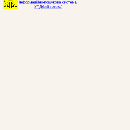
Інформаційно-пошукова система
'УФД/Бібліотека'