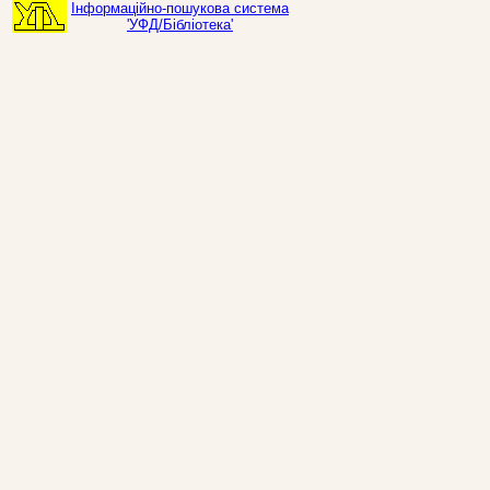
Інформаційно-пошукова система
'УФД/Бібліотека'