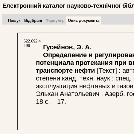
Електронний каталог науково-технічної біб
Пошук
Відібрані
Формуляр
Опис документа
622.692.4
Г96
Гусейнов, Э. А.
Определение и регулирован
потенциала протекания при 
транспорте нефти
[Текст] : ав
степени канд. техн. наук : спец.
эксплуатация нефтяных и газов
Эльхан Анатольевич ; Азерб. гос
18 с. – 17.