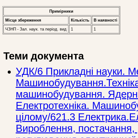
Примірники
Місце збереження
Кількість
В наявностi
ЧЗНП - Зал. наук. та період. вид
1
1
Теми документа
УДК/6 Прикладнi науки. М
Машинобудування.Технiка
машинобудування. Ядерна
Електротехнiка. Машиноб
цілому/621.3 Електрика.Е
Вироблення, постачання, 