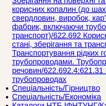
Зберігання на поверхні т
корисних копалин (до шахт
свердловин, виробок, кар'
фабрик, включаючи трубо
транспорт)/622.692 Корис
стані, зберігання та тран
Транспортування рідких 
трубопроводами. Трубопр
речовин/622.692.4:621.31
трубопроводах
Спеціальність/Гірництво
Спеціальність/Економіка
Каталоги НТБ ІФНТУНГ/Ка