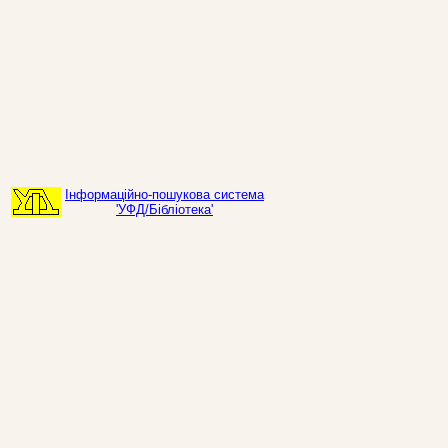
Інформаційно-пошукова система
'УФД/Бібліотека'