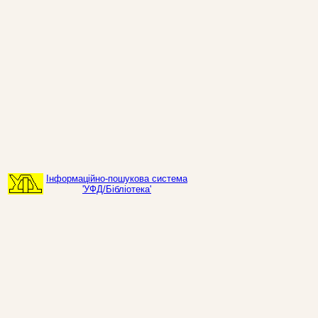
Інформаційно-пошукова система
'УФД/Бібліотека'