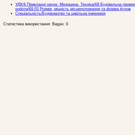
УДК/6 Прикладнi науки. Медицина. Техніка/69 Будівельна промис
роботи/69.03 Розмір, міцність місцеположення та форма будов
Спеціальність/Будівництво та цивільна інженерія
Статистика використання: Видач: 0