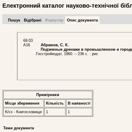
Електронний каталог науково-технічної біб
Пошук
Відібрані
Формуляр
Опис документа
69.03
А16
Абрамов, С. К.
Подземные дренажи в промышленном и городс
Госстройиздат, 1960. – 236 с. : рис.
Примірники
Місце збереження
Кількість
В наявностi
К/сх - Книгосховище
1
1
Теми документа