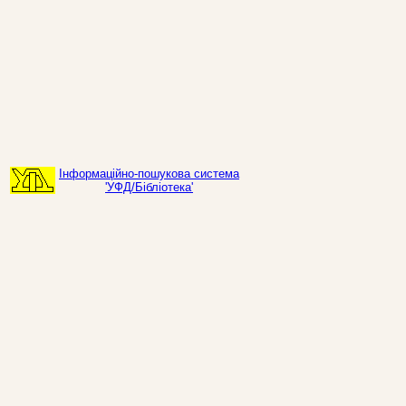
Інформаційно-пошукова система
'УФД/Бібліотека'