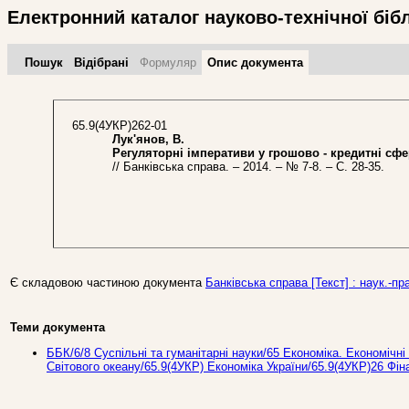
Електронний каталог науково-технічної біб
Пошук
Відібрані
Формуляр
Опис документа
65.9(4УКР)262-01
Лук'янов, В.
Регуляторні імперативи у грошово - кредитні сфе
// Банківська справа. – 2014. – № 7-8. – С. 28-35.
Є складовою частиною документа
Банківська справа [Текст] : наук.-пра
Теми документа
ББК/6/8 Суспільні та гуманітарні науки/65 Економіка. Економічні 
Світового океану/65.9(4УКР) Економіка України/65.9(4УКР)26 Фі