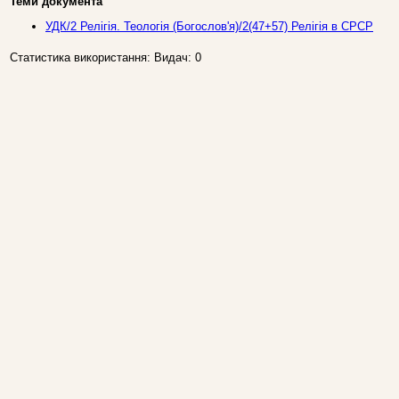
Теми документа
УДК/2 Релiгiя. Теологiя (Богослов'я)/2(47+57) Релігія в СРСР
Статистика використання: Видач: 0