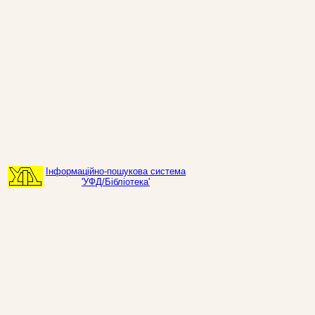
Інформаційно-пошукова система
'УФД/Бібліотека'