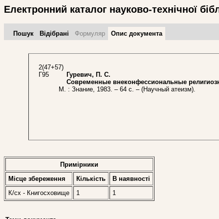
Електронний каталог науково-технічної біб
Пошук
Відібрані
Формуляр
Опис документа
2(47+57)
Г95
Гуревич, П. С.
Современные внеконфессиональные религиозны
М. : Знание, 1983. – 64 с. – (Научный атеизм).
Примірники
Місце збереження
Кількість
В наявностi
К/сх - Книгосховище
1
1