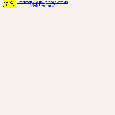
Інформаційно-пошукова система
'УФД/Бібліотека'