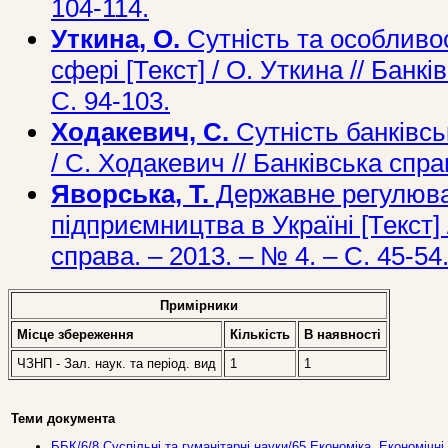
104-114.
Уткина, О.
Сутність та особливос
сфері [Текст] / О. Уткина // Банкі
С. 94-103.
Ходакевич, С.
Сутність банківськ
/ С. Ходакевич // Банківська спра
Яворська, Т.
Державне регулюва
підприємництва в Україні [Текст] 
справа. – 2013. – № 4. – С. 45-54
Примірники
Місце збереження
Кількість
В наявностi
ЧЗНП - Зал. наук. та період. вид
1
1
Теми документа
ББК/6/8 Суспільні та гуманітарні науки/65 Економіка. Економічні 