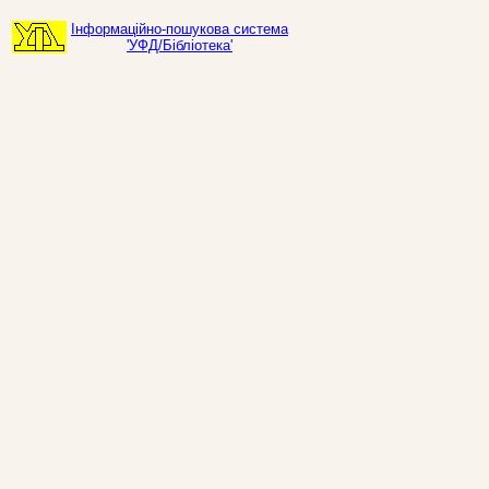
Інформаційно-пошукова система
'УФД/Бібліотека'