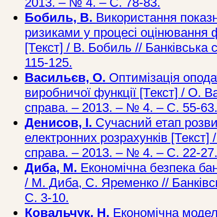
2013. – № 4. – С. 78-83.
Бобиль, В.
Використання показни
ризиками у процесі оцінювання ф
[Текст] / В. Бобиль // Банківська 
115-125.
Васильєв, О.
Оптимізація опода
виробничої функції [Текст] / О. В
справа. – 2013. – № 4. – С. 55-63
Денисов, І.
Сучасний етап розви
електронних розрахунків [Текст] /
справа. – 2013. – № 4. – С. 22-27
Диба, М.
Економічна безпека банк
/ М. Диба, С. Яременко // Банківс
С. 3-10.
Ковальчук, Н.
Економічна модел