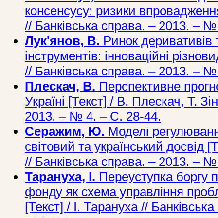
консенсусу: ризики впровадження 
// Банківська справа. – 2013. – № 
Лук'янов, В.
Ринок деривативів 
інструментів: інноваційні різновид
// Банківська справа. – 2013. – № 
Плескач, В.
Перспективне прогно
Україні [Текст] / В. Плескач, Т. Зі
2013. – № 4. – С. 28-44.
Серажим, Ю.
Моделі регулювання
світовий та український досвід [
// Банківська справа. – 2013. – № 
Тарануха, І.
Переуступка боргу 
фонду як схема управління про
[Текст] / І. Тарануха // Банківськ