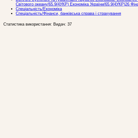
Світового океану/65.9(4УКР) Економіка України/65.9(4УКР)26 Фін
Спеціальність/Економіка
Спеціальність/Фінанси, банківська справа і страхування
Статистика використання: Видач: 37