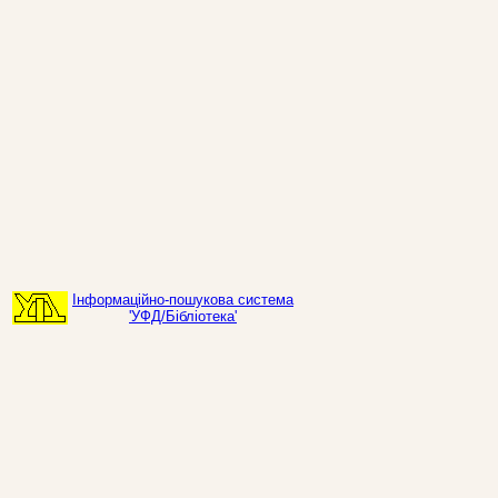
Інформаційно-пошукова система
'УФД/Бібліотека'