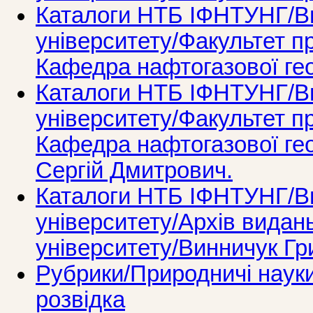
Каталоги НТБ ІФНТУНГ/Ви
університету/Факультет п
Кафедра нафтогазової ге
Каталоги НТБ ІФНТУНГ/Ви
університету/Факультет п
Кафедра нафтогазової ге
Сергій Дмитрович.
Каталоги НТБ ІФНТУНГ/Ви
університету/Архів видань
університету/Винничук Гр
Рубрики/Природничі науки
розвідка