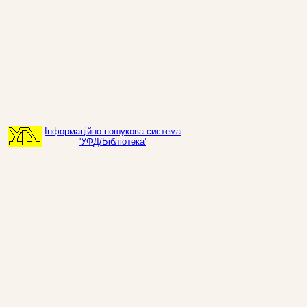
Інформаційно-пошукова система
'УФД/Бібліотека'