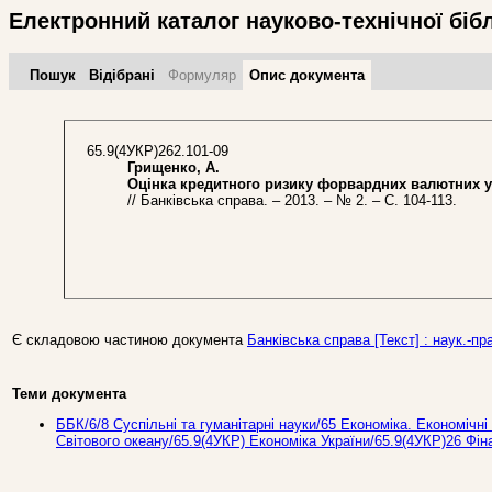
Електронний каталог науково-технічної біб
Пошук
Відібрані
Формуляр
Опис документа
65.9(4УКР)262.101-09
Грищенко, А.
Оцінка кредитного ризику форвардних валютних у
// Банківська справа. – 2013. – № 2. – С. 104-113.
Є складовою частиною документа
Банківська справа [Текст] : наук.-пра
Теми документа
ББК/6/8 Суспільні та гуманітарні науки/65 Економіка. Економічні 
Світового океану/65.9(4УКР) Економіка України/65.9(4УКР)26 Фі