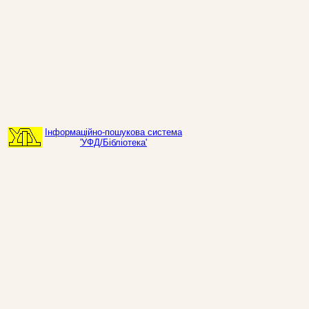
Інформаційно-пошукова система
'УФД/Бібліотека'