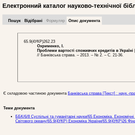
Електронний каталог науково-технічної біб
Пошук
Відібрані
Формуляр
Опис документа
65.9(4УКР)262.23
Охрименко, І.
Проблеми вартості споживчих кредитів в Україні
// Банківська справа. – 2013. – № 2. – С. 21-36.
Є складовою частиною документа
Банківська справа [Текст] : наук.-пра
Теми документа
ББК/6/8 Суспільні та гуманітарні науки/65 Економіка. Економічні 
Світового океану/65.9(4УКР) Економіка України/65.9(4УКР)26 Фі