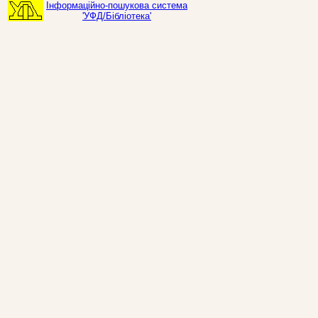
Інформаційно-пошукова система
'УФД/Бібліотека'