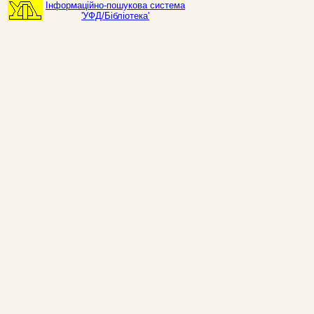
Інформаційно-пошукова система
'УФД/Бібліотека'