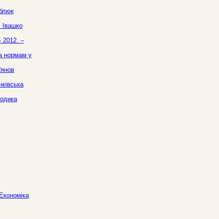
юблюк
. Івашко
 2012. –
та нормам у
'янов
нківська
тодика
 Економіка