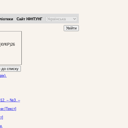
ліотеки
Сайт ІФНТУНГ
Увійти
(4УКР)26
 до списку
ік).
012. – №3. –
и [Текст]
т]
н,