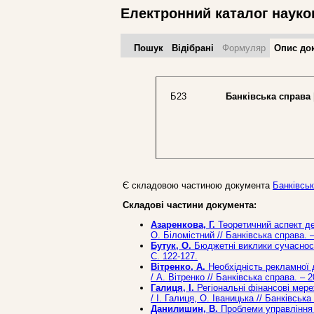
Електронний каталог науко
Пошук
Відібрані
Формуляр
Опис до
Б23
Банківська справа
Є складовою частиною документа
Банківська
Складові частини документа:
Азаренкова, Г.
Теоретичний аспект деф
О. Біломістний // Банківська справа. –
Бутук, О.
Бюджетні виклики сучасності 
С. 122-127.
Вітренко, А.
Необхідність рекламної д
/ А. Вітренко // Банківська справа. – 2
Галиця, І.
Регіональні фінансові мереж
/ І. Галиця, О. Іваницька // Банківська
Данилишин, В.
Проблеми управління 