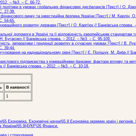
2012. – №3. – С. 66-72.
 політики в умовах глобальних фінансових дисбалансів [Текст] / О. Дз
С. 27-38.
нансового ринку та інвестиційна безпека України [Текст] / М. Карлін, О
С. 54-65.
оваційного розвитку держави [Текст] / О. Карп'юк // Банківська справа. –
альної допомоги в Україні та її відповідність європейським стандартам 
 Н. Бугаєнко // Банківська справа. – 2012. – №3. – С. 95-109.
ність, імперативи і тенденції розвитку в сучасних умовах [Текст] / В. Лук
С. 39-44.
гулювання на наднаціональному рівні [Текст] / Є. Поліщук, М. Диба // Ба
мислового підприємства з комерційними банками: фактори впливу та ме
к // Банківська справа. – 2012. – №3. – С. 10-18.
ь
В наявностi
1
и/65 Економіка. Економічні науки/65.9 Економіка окремих країн і регіонів.
а України/65.9(4УКР)26 Фінанси.
рава і страхування