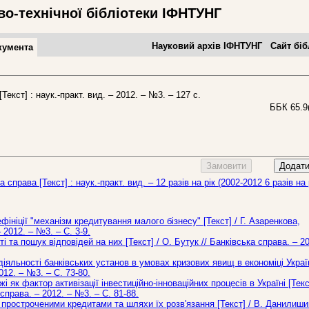
во-технічної бібліотеки ІФНТУНГ
Науковий архів ІФНТУНГ
Сайт біб
кумента
[Текст] : наук.-практ. вид. – 2012. – №3. – 127 с.
ББК 65.9
Замовити
Додати
 справа [Текст] : наук.-практ. вид. – 12 разів на рік (2002-2012 6 разів на р
ініції "механізм кредитування малого бізнесу" [Текст] / Г. Азаренкова,
 2012. – №3. – С. 3-9.
та пошук відповідей на них [Текст] / О. Бутук // Банківська справа. – 2
іяльності банківських установ в умовах кризових явищ в економіці Україн
012. – №3. – С. 73-80.
і як фактор активізації інвестиційно-інноваційних процесів в Україні [Текс
 справа. – 2012. – №3. – С. 81-88.
простроченими кредитами та шляхи їх розв'язання [Текст] / В. Данилиши