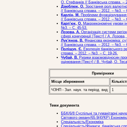
О. Стефанків // Банківська справа. – 
Дзюблюк, О.
Зростання ролі валютної
// Банківська справа. – 2012. – №3. – 
Карлін, М.
Проблеми функціонування фі
// Банківська справа. – 2012. – №3. – 
Карп'юк, О.
Макроекономічні умови інн
№3. – С. 45-53.
Лозова, А.
Організація системи регіон
сфері конкуренції [Текст] / А. Лозова,
Лук'янов, В.
Фінансова економіка: сут
// Банківська справа. – 2012. – №3. – 
Поліщук, Є.
Еволюція банківського ре
справа. – 2012. – №3. – С. 19-26.
Чубай, В.
Ризики взаємовідносин про
оцінювання [Текст] / В. Чубай, О. Теса
Примірники
Місце збереження
Кількіст
ЧЗНП - Зал. наук. та період. вид
1
Теми документа
ББК/6/8 Суспільні та гуманітарні наук
Світового океану/65.9(4УКР) Економік
Спеціальність/Економіка
Спеціальність/Фінанси, банківська сп