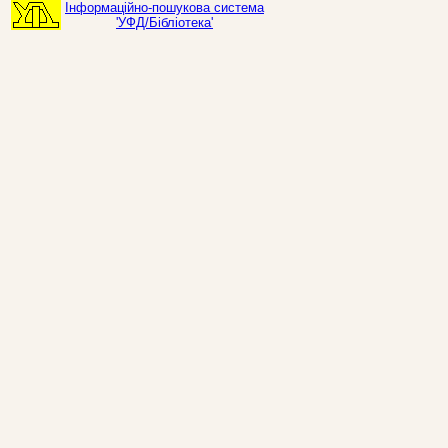
Інформаційно-пошукова система
'УФД/Бібліотека'