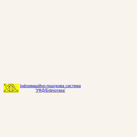
Інформаційно-пошукова система
'УФД/Бібліотека'