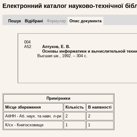
Електронний каталог науково-технічної біб
Пошук
Відібрані
Формуляр
Опис документа
004
А52
Алтухов, Е. В.
Основы информатики и вычислительной техн
Высшая шк., 1992. – 304 с.
Примірники
Місце збереження
Кількість
В наявностi
АбНН - Аб. наук. та навч. л-ри
2
2
К/сх - Книгосховище
1
1