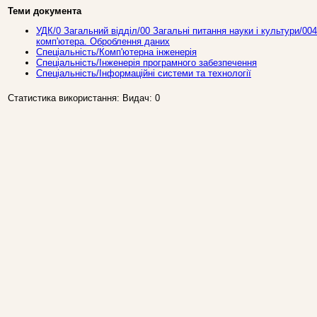
Теми документа
УДК/0 Загальний вiддiл/00 Загальнi питання науки i культури/00
комп'ютера. Оброблення даних
Спеціальність/Комп'ютерна інженерія
Спеціальність/Інженерія програмного забезпечення
Спеціальність/Інформаційні системи та технології
Статистика використання: Видач: 0