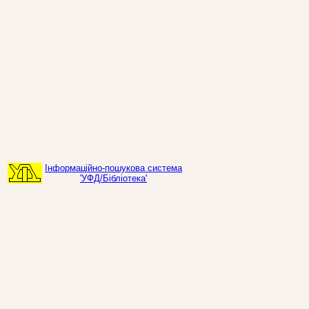
Інформаційно-пошукова система
'УФД/Бібліотека'