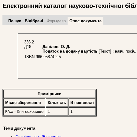
Електронний каталог науково-технічної біб
Пошук
Відібрані
Формуляр
Опис документа
336.2
Д18
Данілов, О. Д.
Податок на додану вартість
[Текст] : навч. посіб
ISBN 966-95874-2-5
Примірники
Місце збереження
Кількість
В наявностi
К/сх - Книгосховище
1
1
Теми документа
Спеціальність/Економіка