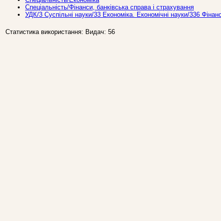
Спеціальність/Фінанси, банківська справа і страхування
УДК/3 Суспiльнi науки/33 Економiка. Економiчні науки/336 Фiнан
Статистика використання: Видач: 56