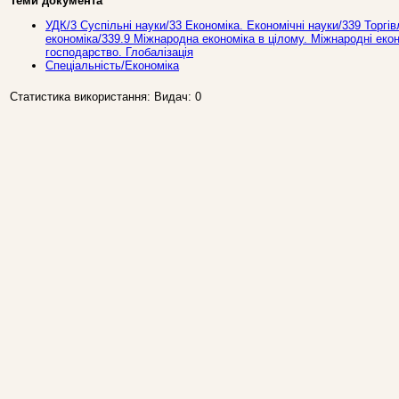
Теми документа
УДК/3 Суспiльнi науки/33 Економiка. Економiчні науки/339 Торгiв
економiка/339.9 Мiжнародна економiка в цiлому. Мiжнароднi еконо
господарство. Глобалізація
Спеціальність/Економіка
Статистика використання: Видач: 0