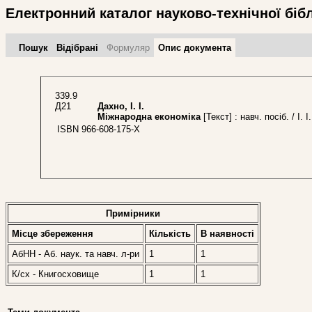
Електронний каталог науково-технічної біб
Пошук
Відібрані
Формуляр
Опис документа
339.9
Д21
Дахно, І. І.
Міжнародна економіка
[Текст] : навч. посіб. / І.
ISBN 966-608-175-Х
Примірники
Місце збереження
Кількість
В наявностi
АбНН - Аб. наук. та навч. л-ри
1
1
К/сх - Книгосховище
1
1