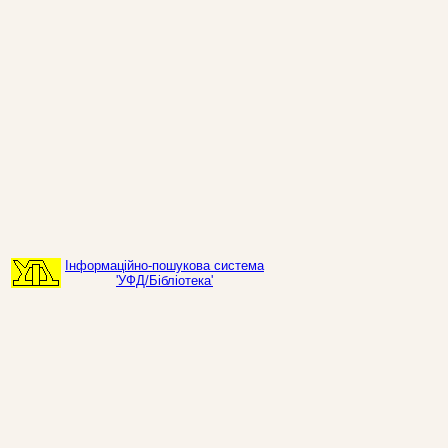
Інформаційно-пошукова система
'УФД/Бібліотека'