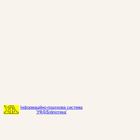
Інформаційно-пошукова система
'УФД/Бібліотека'