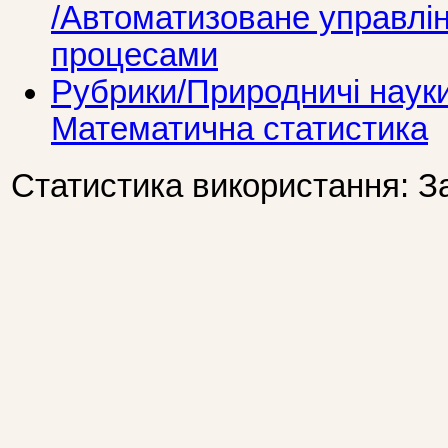
/Автоматизоване управлі
процесами
Рубрики/Природничі наук
Математична статистика
Статистика використання: З