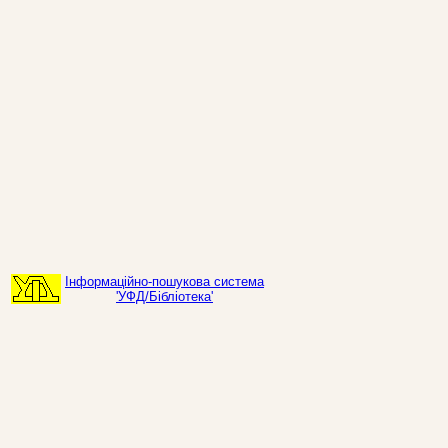
Інформаційно-пошукова система
'УФД/Бібліотека'