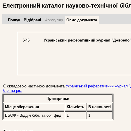
Електронний каталог науково-технічної біб
Пошук
Відібрані
Формуляр
Опис документа
У45
Український реферативний журнал "Джерело
Є складовою частиною документа
Український реферативний журнал "Дже
6 р. на рік.
Примірники
Місце збереження
Кількість
В наявностi
ВБОФ - Відділ бібл. та орг. фнд.
1
1