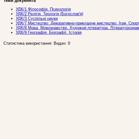
Теми документа
УДК/1 Фiлософiя. Психологія
УДК/2 Релiгiя. Теологiя (Богослов'я)
УДК/3 Суспiльнi науки
УДК/7 Мистецтво. Декоративно-прикладне мистецтво. Iгри. Спор
УДК/8 Мова. Мовознавство. Художня лiтература. Лiтературозна
УДК/9 Географiя. Бiографiї. Iсторiя
Статистика використання: Видач: 0