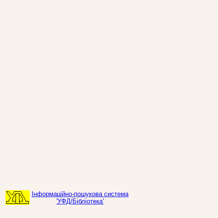
Інформаційно-пошукова система
'УФД/Бібліотека'