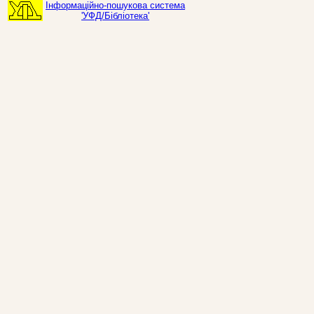
Інформаційно-пошукова система
'УФД/Бібліотека'