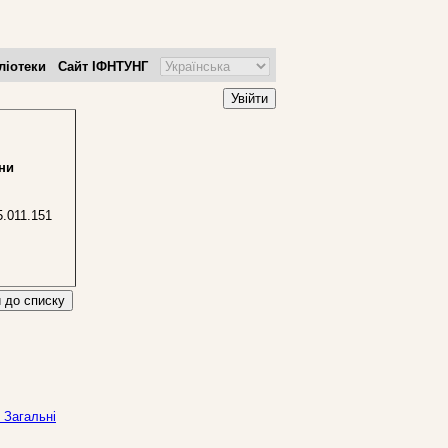
ліотеки
Сайт ІФНТУНГ
Увійти
ни
.011.151
 до списку
 Загальні