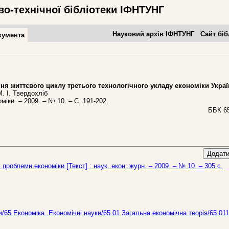
во-технічної бібліотеки ІФНТУНГ
Науковий архів ІФНТУНГ
Сайт біб
кумента
життєвого циклу третього технологічного укладу економіки Украї
М. І. Твердохліб
іки. – 2009. – № 10. – С. 191-202.
ББК 65
Додати
 проблеми економіки [Текст] : наук. екон. журн. – 2009. – № 10. – 305 с.
и/65 Економіка. Економічні науки/65.01 Загальна економічна теорія/65.011