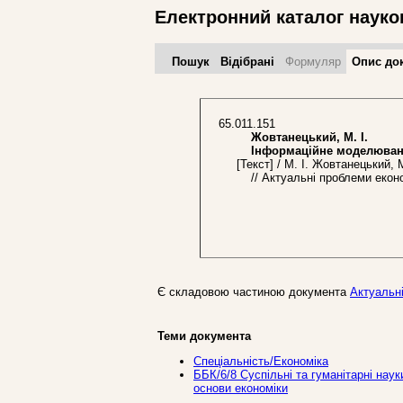
Електронний каталог науко
Пошук
Відібрані
Формуляр
Опис до
65.011.151
Жовтанецький, М. І.
Інформаційне моделювання 
[Текст] / М. І. Жовтанецький, 
// Актуальні проблеми економ
Є складовою частиною документа
Актуальні
Теми документа
Спеціальність/Економіка
ББК/6/8 Суспільні та гуманітарні наук
основи економіки