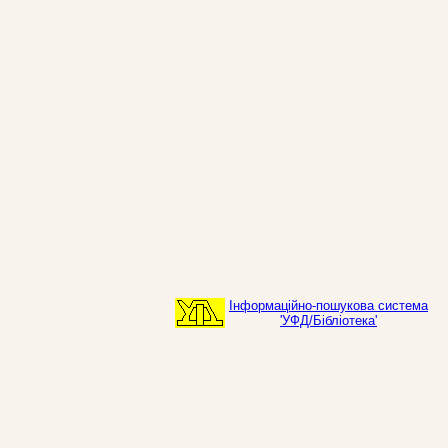
Інформаційно-пошукова система
'УФД/Бібліотека'