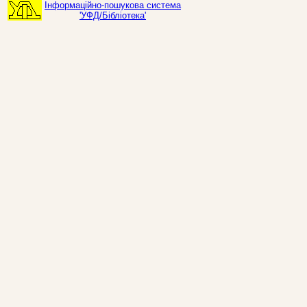
Інформаційно-пошукова система
'УФД/Бібліотека'