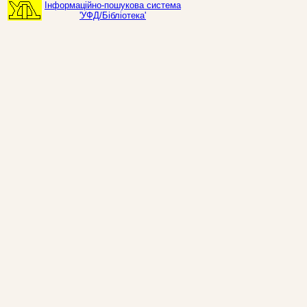
Інформаційно-пошукова система
'УФД/Бібліотека'