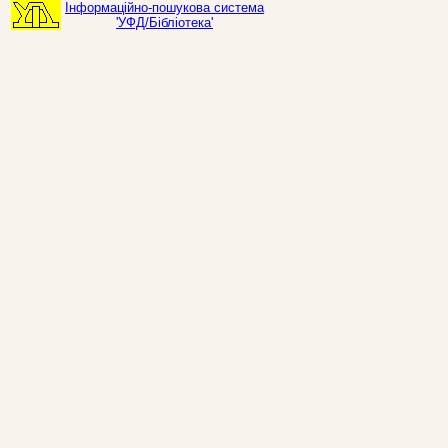
Інформаційно-пошукова система
'УФД/Бібліотека'