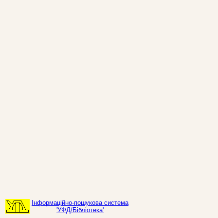
Інформаційно-пошукова система
'УФД/Бібліотека'