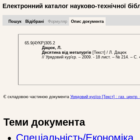
Електронний каталог науково-технічної біб
Пошук
Відібрані
Формуляр
Опис документа
65.9(4УКР)305.2
Дацюк, Л.
Десятина від металургів
[Текст] / Л. Дацюк
// Урядовий кур'єр. – 2009. - 18 лист. – № 214. – С. 
Є складовою частиною документа
Урядовий кур'єр [Текст] : газ. центр.
Теми документа
Спеціальність/Економіка