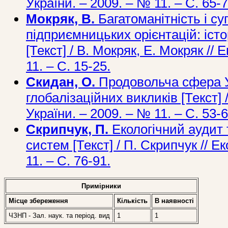
України. – 2009. – № 11. – С. 65-7
Мокряк, В.
Багатоманітність і с
підприємницьких орієнтацій: істо
[Текст] / В. Мокряк, Е. Мокряк //
11. – С. 15-25.
Скидан, О.
Продовольча сфера У
глобалізаційних викликів [Текст] 
України. – 2009. – № 11. – С. 53-6
Скрипчук, П.
Екологічний аудит 
систем [Текст] / П. Скрипчук // Е
11. – С. 76-91.
Примірники
Місце збереження
Кількість
В наявностi
ЧЗНП - Зал. наук. та період. вид
1
1