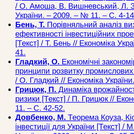
/ О. Амоша, В. Вишневський, Л. 
України. – 2009. – № 11. – С. 4-14
Бень, Т.
Порівняльний аналіз ви
ефективності інвестиційних прое
[Текст] / Т. Бень // Економіка Укра
41.
Гладкий, О.
Економічні закономі
принципи розвитку промислових 
/ О. Гладкий // Економіка України.
Грицюк, П.
Динаміка врожайності
ризики [Текст] / П. Грицюк // Еко
11. – С. 42-52.
Довбенко, М.
Теорема Коуза, Кіо
інвестиції для України [Текст] / 