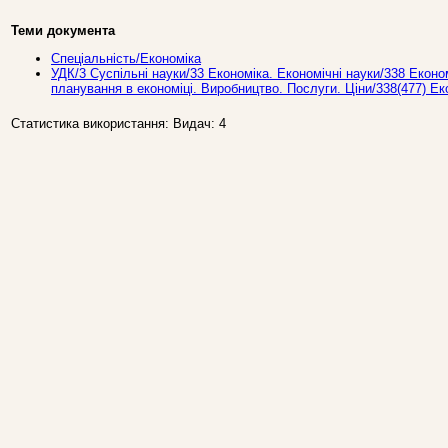
Теми документа
Спеціальність/Економіка
УДК/3 Суспiльнi науки/33 Економiка. Економiчні науки/338 Еконо
планування в економіці. Виробництво. Послуги. Ціни/338(477) Ек
Статистика використання: Видач: 4