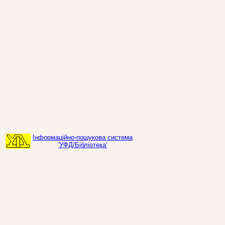
Інформаційно-пошукова система
'УФД/Бібліотека'