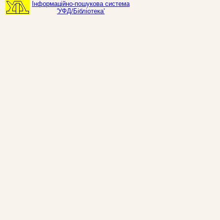
Інформаційно-пошукова система
'УФД/Бібліотека'