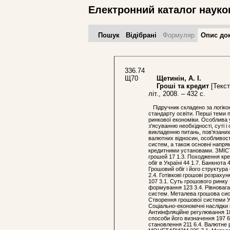
Електронний каталог науко
Пошук
Відібрані
Формуляр
Опис до
336.74
Щ70
Щетинін, А. І.
Гроші та кредит
[Текст
літ., 2008. – 432 с.
Підручник складено за логікою 
стандарту освіти. Перші теми п
ринкової економіки. Особлива у
з'ясуванню необхідності, суті 
викладенню питань, пов'язаних 
валютних відносин, особливост
систем, а також основні напря
кредитними установами. ЗМІСТ 
грошей 17 1.3. Походження кре
обіг в Україні 44 1.7. Банкнот
Грошовий обіг і його структура 
2.4. Готівкові грошові розрах
107 3.1. Суть грошового ринку 
формування 123 3.4. Рівноваг
систем. Металева грошова сис
Створення грошової системи Ук
Соціально-економічні наслідки і
Антиінфляційне регулювання 
способи його визначення 197 6.
становлення 211 6.4. Валютн