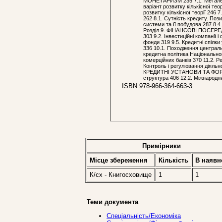
МОНЕТАРИЗМ 235 7.1. Металева 
варіант розвитку кількісної тео
розвитку кількісної теорії 24
262 8.1. Сутність кредиту. Поз
системи та її побудова 287 8.4
Розділ 9. ФІНАНСОВІ ПОСЕРЕД
303 9.2. Інвестиційні компанії 
фонди 319 9.5. Кредитні спілк
336 10.1. Походження централь
кредитна політика Національног
комерційних банків 370 11.2. Р
Контроль і регулювання діяль
КРЕДИТНІ УСТАНОВИ ТА ФОРМИ 
структура 406 12.2. Міжнародн
ISBN 978-966-364-663-3
Примірники
Місце збереження
Кількість
В наявн
К/сх - Книгосховище
1
1
Теми документа
Спеціальність/Економіка