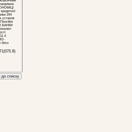
еокласичний
й напрямок
ЕКОНОМІЦІ
я кредитної
міки 294
х установ
 Пенсійні
ЬНІ БАНКИ
Грошово-
ості
11.4.
НО-
 його
71(075.8)
 до списку