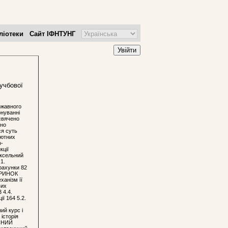
ліотеки
Сайт ІФНТУНГ
Увійти
 учбової
ржавного
онуванні
исвячено
ено
ся суть
лютних
о-
кції
ексельний
1.
зрахунки 82
Й РИНОК
ханізм її
вих
 4.4.
ї 164 5.2.
й курс і
історія
АСНИЙ