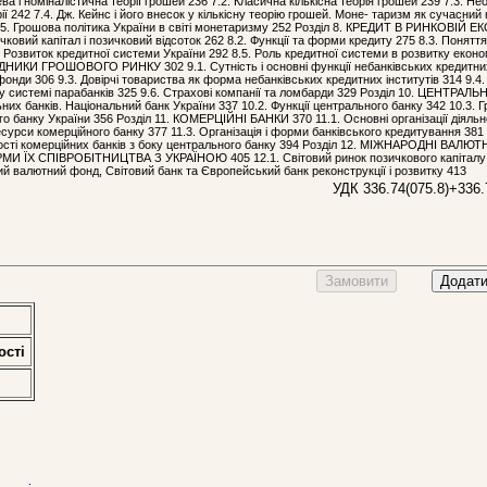
і номіналістична теорії грошей 236 7.2. Класична кількісна теорія грошей 239 7.3. Н
рії 242 7.4. Дж. Кейнс і його внесок у кількісну теорію грошей. Моне- таризм як сучасни
6 7.5. Грошова політика України в світі монетаризму 252 Розділ 8. КРЕДИТ В РИНКОВІЙ 
ичковий капітал і позичковий відсоток 262 8.2. Функції та форми кредиту 275 8.3. Понятт
. Розвиток кредитної системи України 292 8.5. Роль кредитної системи в розвитку еконо
НИКИ ГРОШОВОГО РИНКУ 302 9.1. Сутність і основні функції небанківських кредитни
і фонди 306 9.3. Довірчі товариства як форма небанківських кредитних інститутів 314 9.4.
и у системі парабанків 325 9.6. Страхові компанії та ломбарди 329 Розділ 10. ЦЕНТРАЛ
них банків. Національний банк України 337 10.2. Функції центрального банку 342 10.3. 
о банку України 356 Розділ 11. КОМЕРЦІЙНІ БАНКИ 370 11.1. Основні організації діяльн
есурси комерційного банку 377 11.3. Організація і форми банківського кредитування 381 
ності комерційних банків з боку центрального банку 394 Розділ 12. МІЖНАРОДНІ ВАЛЮТ
ЇХ СПІВРОБІТНИЦТВА З УКРАЇНОЮ 405 12.1. Світовий ринок позичкового капіталу і
ий валютний фонд, Світовий банк та Європейський банк реконструкції і розвитку 413
УДК 336.74(075.8)+336.
Замовити
Додати
остi