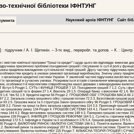
во-технічної бібліотеки ІФНТУНГ
Науковий архів ІФНТУНГ
Сайт біб
кумента
] : підручник / А. І. Щетинін. – 3-тє вид., переробл. та допов. – К. : Центр
і змістом новітньої програми "Гроші та кредит" і щодо цього він відповідає вимогам де
ідручника присвячено проблемі походження грошей і з'ясуванню їх суті й ролі у функці
вага приділена викладенню суті кількісної теорії грошей. Другу частину підручника пр
і особливостям кредиту в умовах ринкової організації виробництва. Значну увагу приділ
з організацією кредитної системи України. У заключній частині підручника висвітлюєть
і їх організації в сучасних умовах. Розкривається історія становлення міжнародних ва
мки, особливості й перспективи співробітництва нашої держави з міжнародними валютн
Вступ 5 Розділ 1. СУТЬ І ФУНКЦІЇ ГРОШЕЙ 7 1Л. Походження грошей 7 1.2. Суть і фун
дитних грошей та їх форми 27 1.4. Вексель 29 1.5. Операції банку з векселем 42 1.6. В
а 49 1.8. Чек 52 1.9. Кредитні картки 56 Розділ 2. ГРОШОВИЙ ОБІГ І ГРОШОВА МАСА 66 2.
67 2.2. Загальна схема грошового обігу і грошові потоки 72 2.3. Безготівкові грошові ро
унки 93 2.5. Грошова маса та її структура Закон грошового обігу 96 Розділ 3. ГРОШОВИ
108 3.2. Попит на гроші та його загальна характеристика 114 3.3. Пропозиція грошей і ме
а на грошовому ринку 134 Розділ 4. ГРОШОВІ СИСТЕМИ 143 4.1. Поняття й типи грошо
тема 144 4.2. Види металевих грошових систем 148 4.3. Паперово-грошові системи 153
раїни 159 Розділ 5. ІНФЛЯЦІЯ І ГРОШОВІ РЕФОРМИ 164 5.1. Сутність і причини інфляці
нфляції 172 5.3. Інфляція в Україні та її особливості 176 5.4. Грошові реформи 179 5.5.
185 Розділ 6. ВАЛЮТНИЙ РИНОК І ВАЛЮТНІ СИСТЕМИ 196 6.1. Поняття валюти. Валютни
2. Валютний ринок та валютні операції 207 6.3. Міжнародні валютні системи. Поняття та 
е регулювання. Валютна політика НБУ 225 Розділ 7. КІЛЬКІСНА ТЕОРІЯ ГРОШЕЙ І СУЧ