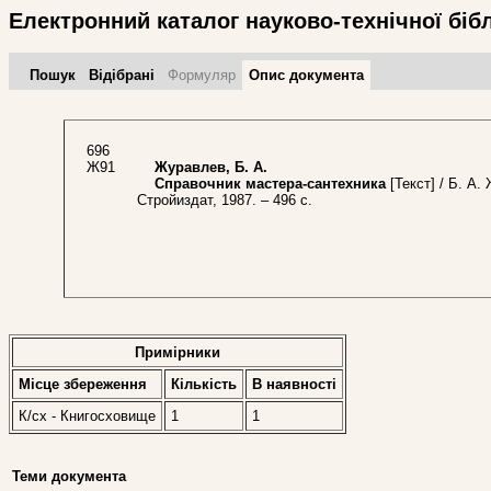
Електронний каталог науково-технічної біб
Пошук
Відібрані
Формуляр
Опис документа
696
Ж91
Журавлев, Б. А.
Справочник мастера-сантехника
[Текст] / Б. А. 
Стройиздат, 1987. – 496 с.
Примірники
Місце збереження
Кількість
В наявностi
К/сх - Книгосховище
1
1
Теми документа