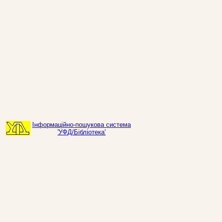
Інформаційно-пошукова система
'УФД/Бібліотека'