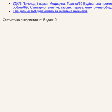
УДК/6 Прикладнi науки. Медицина. Техніка/69 Будівельна промис
роботи/696 Санітарно-технічне, газове, парове, електричне обла
Спеціальність/Будівництво та цивільна інженерія
Статистика використання: Видач: 0